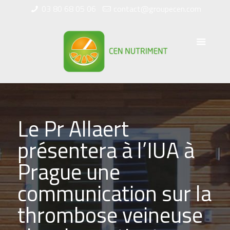
03 80 68 05 06
contact@groupecen.com
Le Pr Allaert
présentera à l’IUA à
Prague une
communication sur la
thrombose veineuse