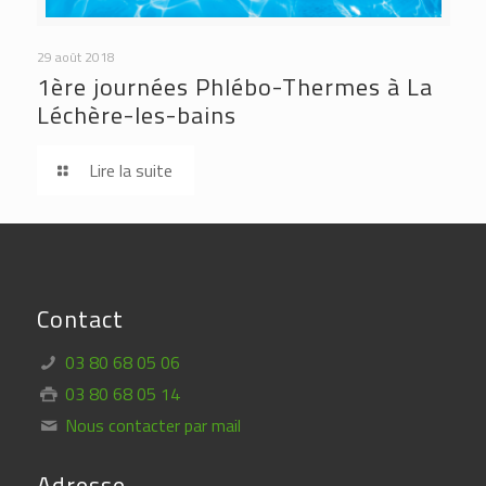
29 août 2018
1ère journées Phlébo-Thermes à La
Léchère-les-bains
Lire la suite
Contact
03 80 68 05 06
03 80 68 05 14
Nous contacter par mail
Adresse